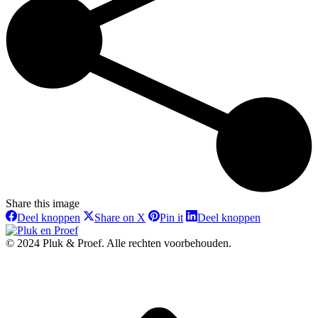
Share this image
Deel
Deel
Deel
Deel
Deel knoppen
Share on X
Pin it
Deel knoppen
knoppen
knoppen
knoppen
knoppen
© 2024 Pluk & Proef. Alle rechten voorbehouden.
t
T