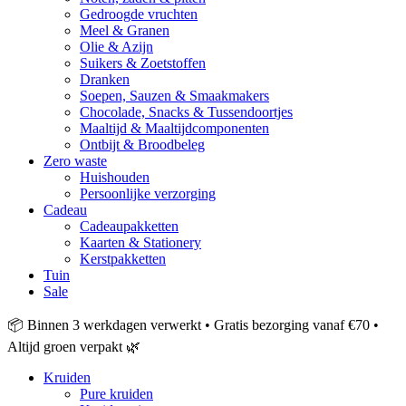
Gedroogde vruchten
Meel & Granen
Olie & Azijn
Suikers & Zoetstoffen
Dranken
Soepen, Sauzen & Smaakmakers
Chocolade, Snacks & Tussendoortjes
Maaltijd & Maaltijdcomponenten
Ontbijt & Broodbeleg
Zero waste
Huishouden
Persoonlijke verzorging
Cadeau
Cadeaupakketten
Kaarten & Stationery
Kerstpakketten
Tuin
Sale
📦 Binnen 3 werkdagen verwerkt • Gratis bezorging vanaf €70 •
Altijd groen verpakt 🌿
Kruiden
Pure kruiden