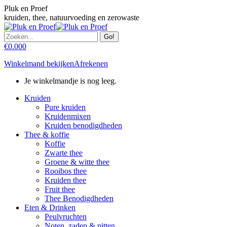
Skip
Pluk en Proef
to
kruiden, thee, natuurvoeding en zerowaste
content
Search:
€
0.00
0
Winkelmand bekijken
Afrekenen
Je winkelmandje is nog leeg.
Kruiden
Pure kruiden
Kruidenmixen
Kruiden benodigdheden
Thee & koffie
Koffie
Zwarte thee
Groene & witte thee
Rooibos thee
Kruiden thee
Fruit thee
Thee Benodigdheden
Eten & Drinken
Peulvruchten
Noten, zaden & pitten