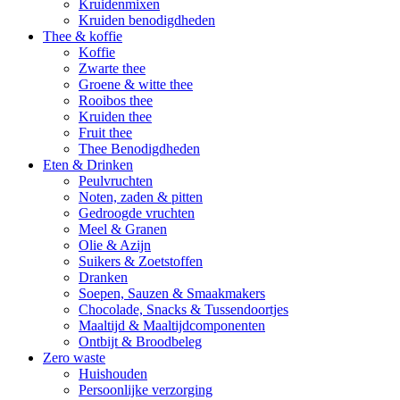
Kruidenmixen
Kruiden benodigdheden
Thee & koffie
Koffie
Zwarte thee
Groene & witte thee
Rooibos thee
Kruiden thee
Fruit thee
Thee Benodigdheden
Eten & Drinken
Peulvruchten
Noten, zaden & pitten
Gedroogde vruchten
Meel & Granen
Olie & Azijn
Suikers & Zoetstoffen
Dranken
Soepen, Sauzen & Smaakmakers
Chocolade, Snacks & Tussendoortjes
Maaltijd & Maaltijdcomponenten
Ontbijt & Broodbeleg
Zero waste
Huishouden
Persoonlijke verzorging